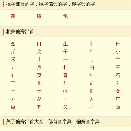
龝字部首的字，龝字偏旁的字，龝字旁的字
龞
龝
龟
相关偏旁部首
金
口
生
彳
日
斤
戈
子
礻
小
禾
止
一
刂
宀
讠
月
扌
曰
王
亻
页
青
钅
石
乛
儿
纟
走
阝
十
士
巾
皿
女
方
糸
寸
人
广
臣
齐
又
心
西
关于偏旁部首大全，部首查字典，偏旁查字典