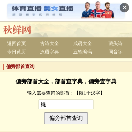
✕
返回首页
古诗大全
成语大全
藏头诗
今日黄历
汉语字典
五笔编码
同音字
偏旁部首查询
偏旁部首大全，部首查字典，偏旁查字典
输入需要查询的部首：
【限1个汉字】