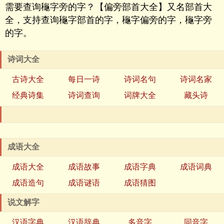
需要查询龝字旁的字？【偏旁部首大全】又名部首大
全，支持查询龝字部首的字，龝字偏旁的字，龝字旁
的字。
诗词大全
古诗大全
每日一诗
诗词名句
诗词名家
经典诗集
诗词查询
词牌大全
藏头诗
成语大全
成语大全
成语故事
成语字典
成语词典
成语造句
成语谜语
成语猜图
说文解字
汉语字典
汉语辞典
多音字
同音字