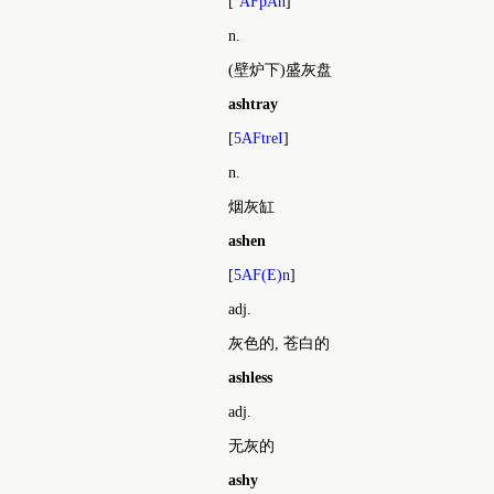
[
`AFpAn
]
n.
(壁炉下)盛灰盘
ashtray
[
5AFtreI
]
n.
烟灰缸
ashen
[
5AF(E)n
]
adj.
灰色的, 苍白的
ashless
adj.
无灰的
ashy