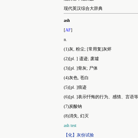
现代英汉综合大辞典
ash
[
AF
]
n.
(1)灰, 粉尘; [常用复]灰烬
(2)[pl. ] 遗迹; 废墟
(3)[pl. ]骨灰; 尸体
(4)灰色, 苍白
(5)[pl. ]痕迹
(6)[pl. ]表示忏悔的行为、感情、言语
(7)炭酸钠
(8)消失, 幻灭
ash test
【化】灰份试验