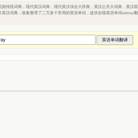
htray单词查询，单词ashtray在线翻译
美国传统词典，现代英汉词典，现代英汉综合大辞典，英汉公共大词典，英汉双
英汉词典，收集整理了二万多个常用的英语单词，提供在线英语单词ashtray