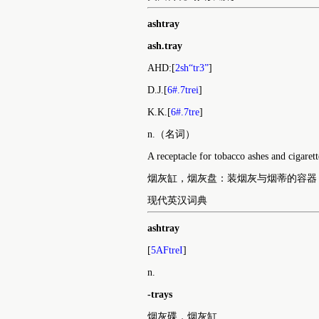
ashtray
ash.tray
AHD:[
2sh“tr3”
]
D.J.[
6#.7trei
]
K.K.[
6#.7tre
]
n.（名词）
A receptacle for tobacco ashes and cigarett
烟灰缸，烟灰盘：装烟灰与烟蒂的容器
现代英汉词典
ashtray
[
5AFtreI
]
n.
-trays
烟灰碟，烟灰缸