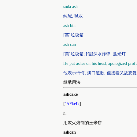
soda ash
纯碱, 碱灰
ash bin
[英]垃圾箱
ash can
[美]垃圾箱; [俚]深水炸弹; 孤光灯
He put ashes on his head, apologized profu
他表示忏悔, 满口道歉, 但接着又故态
继承用法
ashcake
[
`AFkeIk
]
n.
用灰火焙制的玉米饼
ashcan