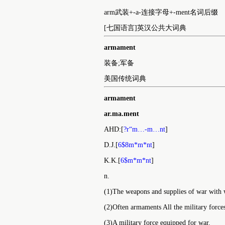
辅助兵器; 副炮
用法词典
armament
arm武装+-a-连接字母+-ment名词后缀
[七国语言]英汉公共大词典
armament
装备;军备
美国传统词典
armament
ar.ma.ment
AHD:[
?r“m…-m…nt
]
D.J.[
6$8m*m*nt
]
K.K.[
6$m*m*nt
]