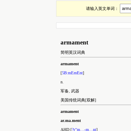
英语单词armament是什么意思，英文a
【在线英汉词典】参考了简明英汉词典，
翻译
典，美国传统词典，英汉电力大词典等诸多
armament的中文解释。
请输入英文单词：
armament
简明英汉词典
armament
[
5B:mEmEnt
]
n.
军备, 武器
美国传统词典[双解]