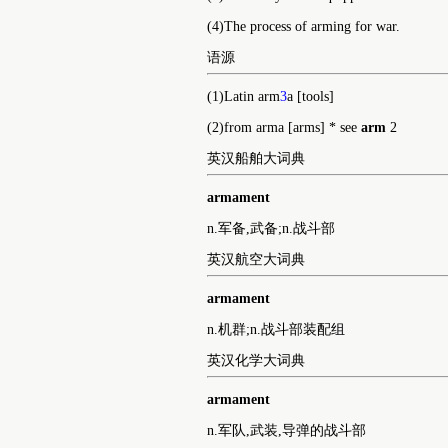
n.
(1)The weapons and supplies of war with w
(2)Often armaments All the military force
(3)A military force equipped for war.
(4)The process of arming for war.
语源
(1)Latin arm
3
a [tools]
(2)from arma [arms] * see
arm
2
英汉船舶大词典
armament
n.军备,武备;n.战斗部
英汉航空大词典
armament
n.机群;n.战斗部装配组