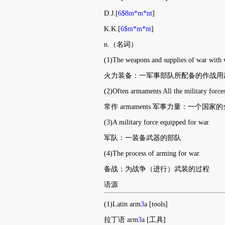
armament
ar.ma.ment
AHD:[
?r“m…-m…nt
]
D.J.[
6$8m*m*nt
]
K.K.[
6$m*m*nt
]
n.（名词）
(1)The weapons and supplies of war with w
火力装备：一军事部队所配备的作战用
(2)Often armaments All the military force
常作 armaments 军事力量：一个
(3)A military force equipped for war.
军队：一装备武器的部队
(4)The process of arming for war.
备战：为战争（进行）武装的过程