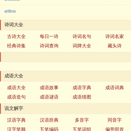
artless
诗词大全
古诗大全
每日一诗
诗词名句
诗词名家
经典诗集
诗词查询
词牌大全
藏头诗
成语大全
成语大全
成语故事
成语字典
成语词典
成语造句
成语谜语
成语猜图
说文解字
汉语字典
汉语辞典
多音字
同音字
汉字笔顺
五笔编码
五笔词组
偏旁部首