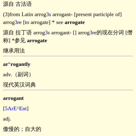
源自 古法语
(3)from Latin arrog
3
s arrogant- [present participle of]
arrog
3
re [to arrogate] * see
arrogate
源自 拉丁语 arrog
3
s arrogant- [] arrog
3
re的现在分词 [僭
称] *参见
arrogate
继承用法
ar
“
rogantly
adv.（副词）
现代英汉词典
arrogant
[
5ArE^Ent
]
adj.
傲慢的；自大的