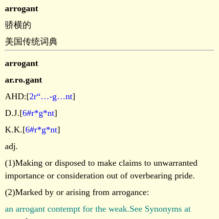
arrogant
骄横的
美国传统词典
arrogant
ar.ro.gant
AHD:[
2r“…-g…nt
]
D.J.[
6#r*g*nt
]
K.K.[
6#r*g*nt
]
adj.
(1)Making or disposed to make claims to unwarranted
importance or consideration out of overbearing pride.
(2)Marked by or arising from arrogance:
an arrogant contempt for the weak.See Synonyms at