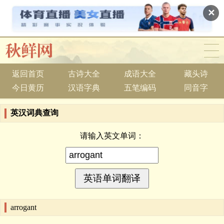
✕
返回首页
古诗大全
成语大全
藏头诗
今日黄历
汉语字典
五笔编码
同音字
英汉词典查询
请输入英文单词：
arrogant