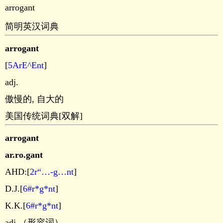
arrogant
简明英汉词典
arrogant
[
5ArE^Ent
]
adj.
傲慢的, 自大的
美国传统词典[双解]
arrogant
ar.ro.gant
AHD:[
2r“…-g…nt
]
D.J.[
6#r*g*nt
]
K.K.[
6#r*g*nt
]
adj.（形容词）