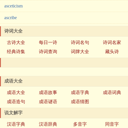
asceticism
ascribe
诗词大全
古诗大全
每日一诗
诗词名句
诗词名家
经典诗集
诗词查询
词牌大全
藏头诗
成语大全
成语大全
成语故事
成语字典
成语词典
成语造句
成语谜语
成语猜图
说文解字
汉语字典
汉语辞典
多音字
同音字