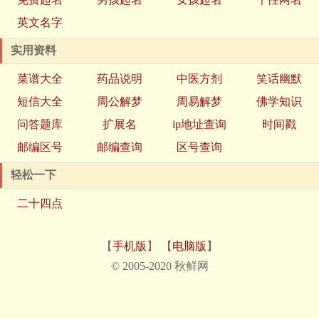
英文名字
实用资料
菜谱大全
药品说明
中医方剂
笑话幽默
短信大全
周公解梦
周易解梦
佛学知识
问答题库
扩展名
ip地址查询
时间戳
邮编区号
邮编查询
区号查询
轻松一下
二十四点
【
手机版
】 【
电脑版
】
© 2005-2020 秋鲜网