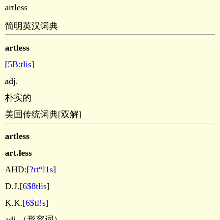
artless
简明英汉词典
artless
[
5B:tlis
]
adj.
朴实的
美国传统词典[双解]
artless
art.less
AHD:[
?rt“l1s
]
D.J.[
6$8tlis
]
K.K.[
6$tl!s
]
adj.（形容词）