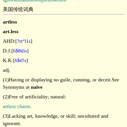
美国传统词典
artless
art.less
AHD:[
?rt“l1s
]
D.J.[
6$8tlis
]
K.K.[
6$tl!s
]
adj.
(1)Having or displaying no guile, cunning, or deceit.See
Synonyms at
naive
(2)Free of artificiality; natural:
artless charm.
(3)Lacking art, knowledge, or skill; uncultured and
ignorant.