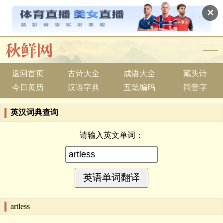
✕
返回首页
古诗大全
成语大全
藏头诗
今日黄历
汉语字典
五笔编码
同音字
英汉词典查询
请输入英文单词：
artless